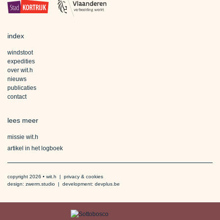
index
windstoot
expedities
over wit.h
nieuws
publicaties
contact
lees meer
missie wit.h
artikel in het logboek
copyright 2026 • wit.h
privacy & cookies
design:
zwerm.studio
development:
devplus.be