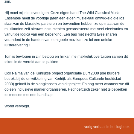
zijn.
Hij moet mij niet overtuigen. Onze eigen band The Wild Classical Music
Ensemble heeft de voorbije jaren een eigen muziektaal ontwikkeld die los
staat van de klassieke partituren en bovendien hebben ze op maat van de
muzikanten zelf nieuwe instrumenten geconstrueerd met veel electronica en
vanuit de logica van een beperking. Een bas met slechts twee snaren
veranderd in de handen van een goeie muzikant zo tot een unieke
luisterervaring !
Tom is bevlogen in zijn betoog en hij kan me makkelijk overtuigen samen dit
tekort in de wereld aan te pakken.
Ook Naima van de Kortrijkse project organisatie Durf 2030 (die burgers
betrekt bij de ontwikkeling van Kortrijk als Europees Culturele hoofdstad
2030) gelooft in de slaagkansen van dit project. En nog meer wanneer we dit
op een inclusieve manier organiseren. Het hoeft zich zeker niet te beperken
tot mensen met een handicap.
Wordt vervolgd.
vorig verhaal in het logboek