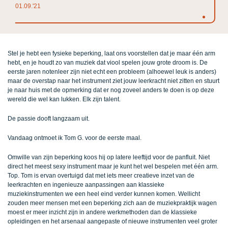
01.09.'21
Stel je hebt een fysieke beperking, laat ons voorstellen dat je maar één arm
hebt, en je houdt zo van muziek dat viool spelen jouw grote droom is. De
eerste jaren notenleer zijn niet echt een probleem (alhoewel leuk is anders)
maar de overstap naar het instrument ziet jouw leerkracht niet zitten en stuurt
je naar huis met de opmerking dat er nog zoveel anders te doen is op deze
wereld die wel kan lukken. Elk zijn talent.
De passie dooft langzaam uit.
Vandaag ontmoet ik Tom G. voor de eerste maal.
Omwille van zijn beperking koos hij op latere leeftijd voor de panfluit. Niet
direct het meest sexy instrument maar je kunt het wel bespelen met één arm.
Top. Tom is ervan overtuigd dat met iets meer creatieve inzet van de
leerkrachten en ingenieuze aanpassingen aan klassieke
muziekinstrumenten we een heel eind verder kunnen komen. Wellicht
zouden meer mensen met een beperking zich aan de muziekpraktijk wagen
moest er meer inzicht zijn in andere werkmethoden dan de klassieke
opleidingen en het arsenaal aangepaste of nieuwe instrumenten veel groter