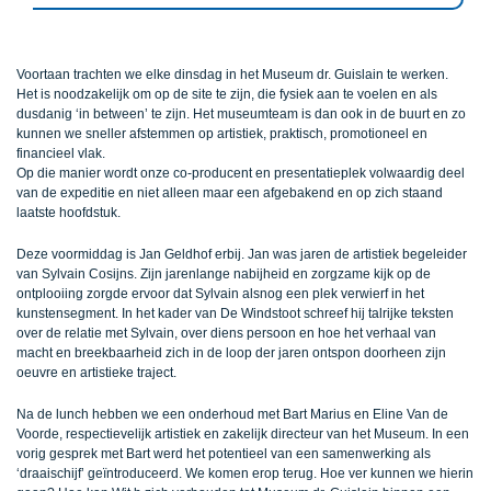
Voortaan trachten we elke dinsdag in het Museum dr. Guislain te werken.
Het is noodzakelijk om op de site te zijn, die fysiek aan te voelen en als
dusdanig ‘in between’ te zijn. Het museumteam is dan ook in de buurt en zo
kunnen we sneller afstemmen op artistiek, praktisch, promotioneel en
financieel vlak.
Op die manier wordt onze co-producent en presentatieplek volwaardig deel
van de expeditie en niet alleen maar een afgebakend en op zich staand
laatste hoofdstuk.
Deze voormiddag is Jan Geldhof erbij. Jan was jaren de artistiek begeleider
van Sylvain Cosijns. Zijn jarenlange nabijheid en zorgzame kijk op de
ontplooiing zorgde ervoor dat Sylvain alsnog een plek verwierf in het
kunstensegment. In het kader van De Windstoot schreef hij talrijke teksten
over de relatie met Sylvain, over diens persoon en hoe het verhaal van
macht en breekbaarheid zich in de loop der jaren ontspon doorheen zijn
oeuvre en artistieke traject.
Na de lunch hebben we een onderhoud met Bart Marius en Eline Van de
Voorde, respectievelijk artistiek en zakelijk directeur van het Museum. In een
vorig gesprek met Bart werd het potentieel van een samenwerking als
‘draaischijf’ geïntroduceerd. We komen erop terug. Hoe ver kunnen we hierin