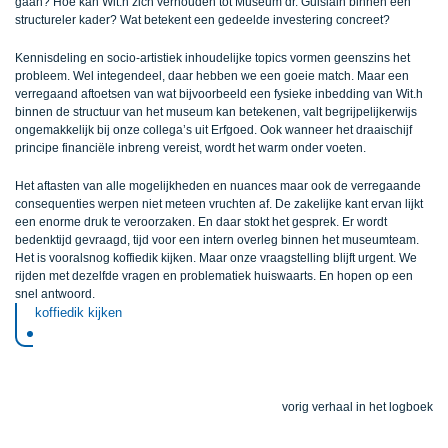
gaan? Hoe kan Wit.h zich verhouden tot Museum dr. Guislain binnen een
structureler kader? Wat betekent een gedeelde investering concreet?
Kennisdeling en socio-artistiek inhoudelijke topics vormen geenszins het
probleem. Wel integendeel, daar hebben we een goeie match. Maar een
verregaand aftoetsen van wat bijvoorbeeld een fysieke inbedding van Wit.h
binnen de structuur van het museum kan betekenen, valt begrijpelijkerwijs
ongemakkelijk bij onze collega’s uit Erfgoed. Ook wanneer het draaischijf
principe financiële inbreng vereist, wordt het warm onder voeten.
Het aftasten van alle mogelijkheden en nuances maar ook de verregaande
consequenties werpen niet meteen vruchten af. De zakelijke kant ervan lijkt
een enorme druk te veroorzaken. En daar stokt het gesprek. Er wordt
bedenktijd gevraagd, tijd voor een intern overleg binnen het museumteam.
Het is vooralsnog koffiedik kijken. Maar onze vraagstelling blijft urgent. We
rijden met dezelfde vragen en problematiek huiswaarts. En hopen op een
snel antwoord.
koffiedik kijken
vorig verhaal in het logboek